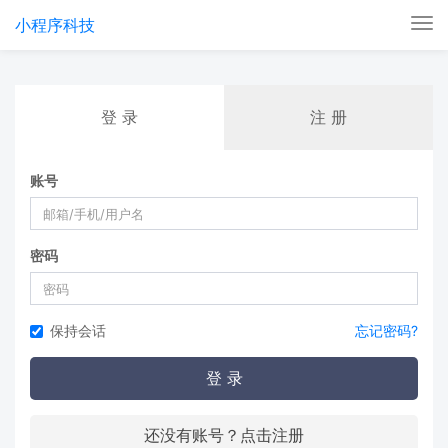
小程序科技
Tog
nav
登 录
注 册
账号
密码
保持会话
忘记密码?
登 录
还没有账号？点击注册